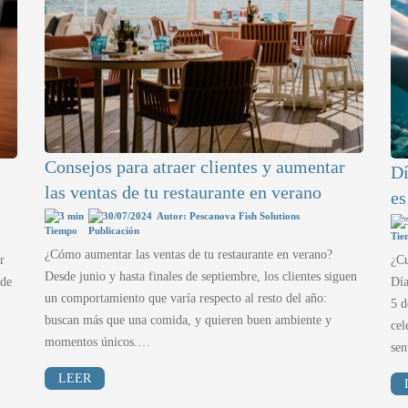
Consejos para atraer clientes y aumentar
Dí
las ventas de tu restaurante en verano
es
3 min
30/07/2024
Autor: Pescanova Fish Solutions
¿Cómo aumentar las ventas de tu restaurante en verano?
r
¿Cu
Desde junio y hasta finales de septiembre, los clientes siguen
 de
Día
un comportamiento que varía respecto al resto del año:
5 d
buscan más que una comida, y quieren buen ambiente y
cel
momentos únicos.…
se
LEER