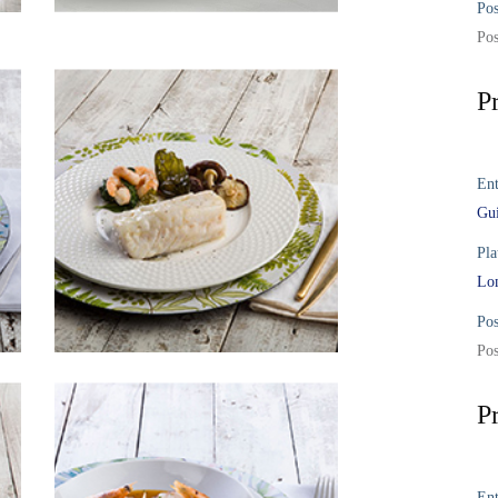
Pos
Pos
P
Ent
Gui
Pla
Lom
Pos
Pos
P
Ent