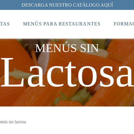
DESCARGA NUESTRO CATÁLOGO AQUÍ
TAS
MENÚS PARA RESTAURANTES
FORMAC
MENÚS SIN
Lactos
nús sin lactosa