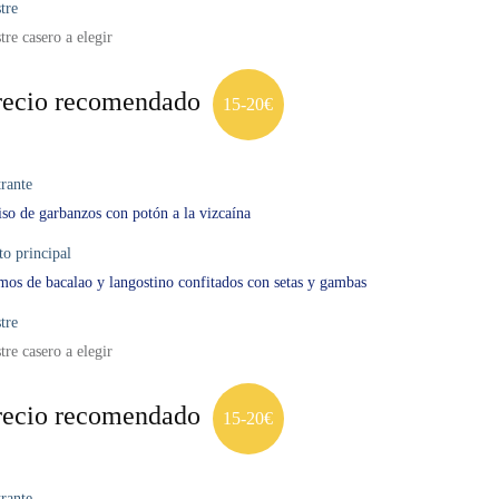
tre
tre casero a elegir
recio recomendado
15-20€
rante
so de garbanzos con potón a la vizcaína
to principal
os de bacalao y langostino confitados con setas y gambas
tre
tre casero a elegir
recio recomendado
15-20€
rante