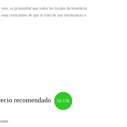
 esto, es primordial que todos los locales de hostelería
sean conscientes de que se trata de una intolerancia o
e muchos otros síntomas). En España se estima que entre un
iera aparecido a una temprana edad, por lo que, en muchas
n una dieta sin productos lácteos (como la leche) por
ar lactosa vuelven a tomarla, es posible que ya no sean
 para una alimentación o dieta equilibrada y saludable.
oblación para poder atender y servir la demanda de todos
erían ser más caros. Las ensaladas con pescado, verduras
ea equilibrado, tenga un sabor excepcional y, sobre todo,
recio recomendado
10-15€
rante