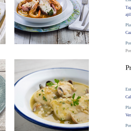
Tag
aji
Pla
Caz
Pos
Pos
P
Ent
Cal
Pla
Ven
Pos