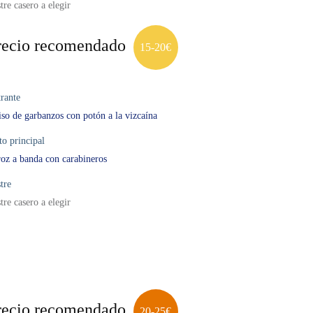
tre casero a elegir
recio recomendado
15-20€
rante
so de garbanzos con potón a la vizcaína
to principal
oz a banda con carabineros
tre
tre casero a elegir
recio recomendado
20-25€