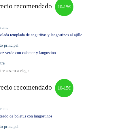
recio recomendado
10-15€
rante
alada templada de anguriñas y langostinos al ajillo
to principal
oz verde con calamar y langostino
tre
tre casero a elegir
recio recomendado
10-15€
rante
teado de boletus con langostinos
to principal