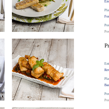
Ens
Pla
For
Pos
Pos
P
Ent
Rev
Pla
Bac
Pos
Pos