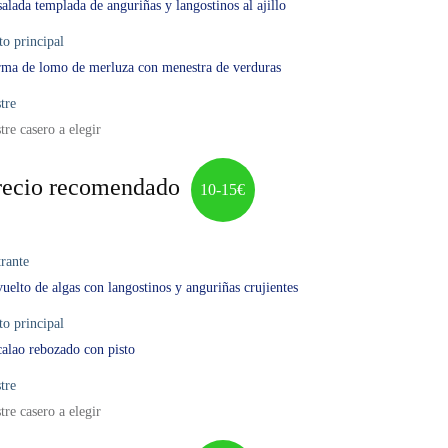
alada templada de anguriñas y langostinos al ajillo
to principal
ma de lomo de merluza con menestra de verduras
tre
tre casero a elegir
recio recomendado
10-15€
rante
uelto de algas con langostinos y anguriñas crujientes
to principal
alao rebozado con pisto
tre
tre casero a elegir