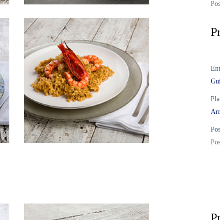
Pos
P
Ent
Gui
Pla
Arr
Pos
Pos
P