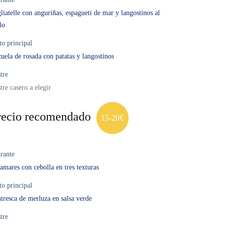
liatelle con anguriñas, espagueti de mar y langostinos al
llo
to principal
uela de rosada con patatas y langostinos
tre
tre casero a elegir
recio recomendado
15-20€
rante
amares con cebolla en tres texturas
to principal
tresca de merluza en salsa verde
tre