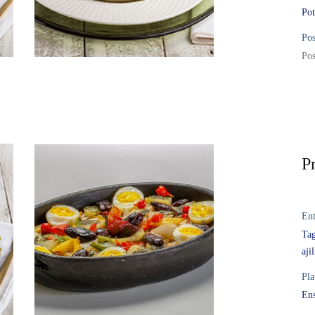
Pot
Pos
Pos
P
Ent
Tag
aji
Pla
Ens