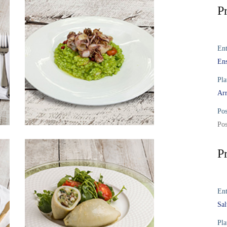
P
Ent
Ens
Pla
Arr
Pos
Pos
P
Ent
Sal
Pla