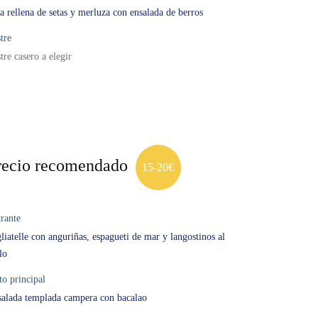
a rellena de setas y merluza con ensalada de berros
tre
tre casero a elegir
recio recomendado
15-20€
rante
liatelle con anguriñas, espagueti de mar y langostinos al
llo
to principal
alada templada campera con bacalao