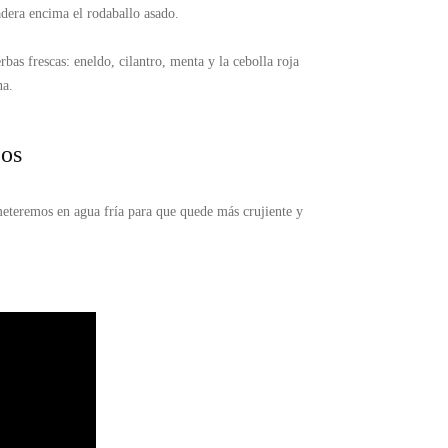
dera encima el rodaballo asado.
as frescas: eneldo, cilantro, menta y la cebolla roja
na.
jos
 meteremos en agua fría para que quede más crujiente y