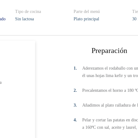
Tipo de cocina
Parte del menú
Tie
rado
Sin lactosa
Plato principal
30 
Preparación
Aderezamos el rodaballo con un 
él unas hojas lima kefir y un tr
a
Precalentamos el horno a 180 º
Añadimos al plato ralladura de l
Pelar y cortar las patatas en di
a 160ºC con sal, aceite y laurel