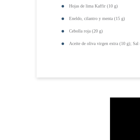
Hojas de lima Kaffir (10 g)
Eneldo, cilantro y menta (15 g)
Cebolla roja (20 g)
Aceite de oliva virgen extra (10 g); Sal 