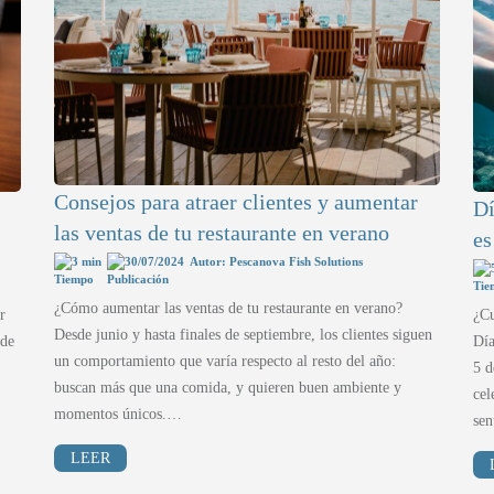
Consejos para atraer clientes y aumentar
Dí
las ventas de tu restaurante en verano
es
3 min
30/07/2024
Autor: Pescanova Fish Solutions
¿Cómo aumentar las ventas de tu restaurante en verano?
r
¿Cu
Desde junio y hasta finales de septiembre, los clientes siguen
 de
Día
un comportamiento que varía respecto al resto del año:
5 d
buscan más que una comida, y quieren buen ambiente y
cel
momentos únicos.…
se
LEER