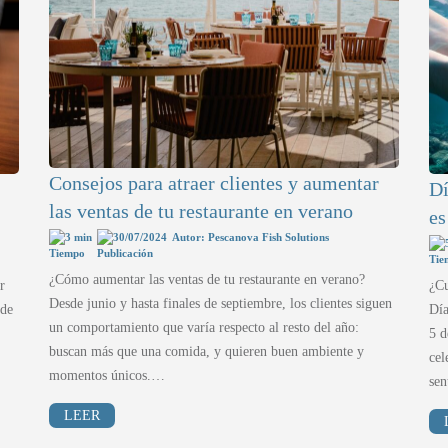
Consejos para atraer clientes y aumentar
Dí
las ventas de tu restaurante en verano
es
3 min
30/07/2024
Autor: Pescanova Fish Solutions
¿Cómo aumentar las ventas de tu restaurante en verano?
r
¿Cu
Desde junio y hasta finales de septiembre, los clientes siguen
 de
Día
un comportamiento que varía respecto al resto del año:
5 d
buscan más que una comida, y quieren buen ambiente y
cel
momentos únicos.…
se
LEER