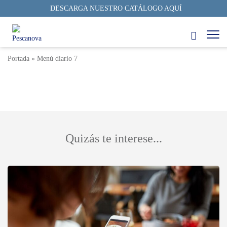
DESCARGA NUESTRO CATÁLOGO AQUÍ
Menú Diario 7
3 min
22/06/2023
Autor: Pescanova Fish Solutions
Portada
»
Menú diario 7
Quizás te interese...