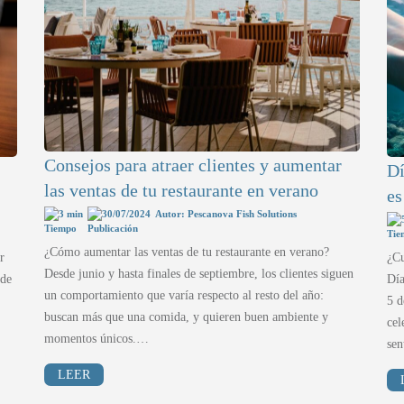
Consejos para atraer clientes y aumentar
Dí
las ventas de tu restaurante en verano
es
3 min
30/07/2024
Autor: Pescanova Fish Solutions
¿Cómo aumentar las ventas de tu restaurante en verano?
r
¿Cu
Desde junio y hasta finales de septiembre, los clientes siguen
 de
Día
un comportamiento que varía respecto al resto del año:
5 d
buscan más que una comida, y quieren buen ambiente y
cel
momentos únicos.…
se
LEER