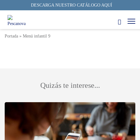
DESCARGA NUESTRO CATÁLOGO AQUÍ
Menú Infantil 9
3 min
03/07/2023
Autor: Pescanova Fish Solutions
Portada
»
Menú infantil 9
Quizás te interese...