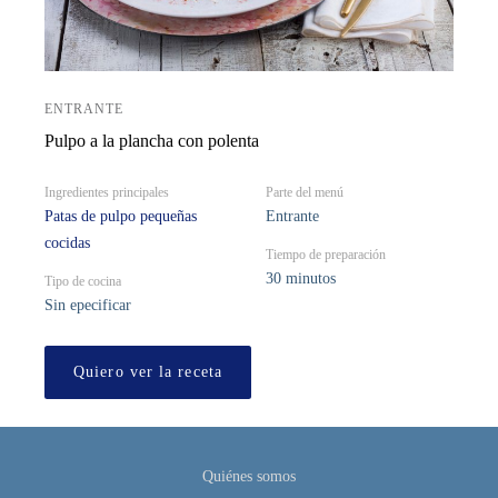
ENTRANTE
Pulpo a la plancha con polenta
Ingredientes principales
Parte del menú
Patas de pulpo pequeñas
Entrante
cocidas
Tiempo de preparación
30 minutos
Tipo de cocina
Sin epecificar
Quiero ver la receta
Quiénes somos