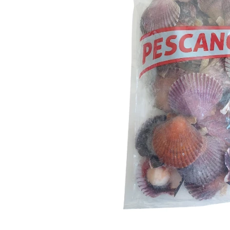
Ordenar
CARACTERÍSTICAS
Cocido
5
Crudo
4
Entero
7
Profesional
7
more...
less
Borrar
Ver productos
11