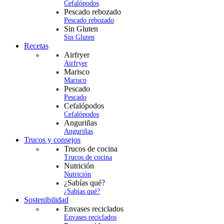
Cefalópodos
Pescado rebozado
Pescado rebozado
Sin Gluten
Sin Gluten
Recetas
Airfryer
Airfryer
Marisco
Marisco
Pescado
Pescado
Cefalópodos
Cefalópodos
Anguriñas
Anguriñas
Trucos y consejos
Trucos de cocina
Trucos de cocina
Nutrición
Nutrición
¿Sabías qué?
¿Sabías qué?
Sostenibilidad
Envases reciclados
Envases reciclados