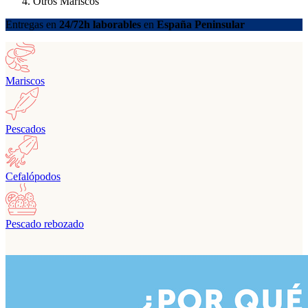
Otros Mariscos
Entregas en
24/72h laborables
en
España Peninsular
Mariscos
Pescados
Cefalópodos
Pescado rebozado