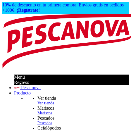
10% de descuento en tu primera compra. Envíos gratis en pedidos
+100€.
¡Regístrate!
Menú
Regreso
Pescanova
Producto
Ver tienda
Ver tienda
Mariscos
Mariscos
Pescados
Pescados
Cefalópodos