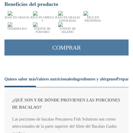
Beneficios del producto
BAJO EN GRASAS
RICO EN OMEGA
BAJO EN GRASAS
RICO EN
3
SATURADAS
PROTEÍNAS
VITAMINA B12
FUENTE DE
FUENTE DE
FÓSFORO
SELENIO
COMPRAR
Quiero saber más
Valores nutricionales
Ingredientes y alérgenos
Preparac
¿QUÉ SON Y DE DÓNDE PROVIENEN LAS PORCIONES
DE BACALAO?
Las porciones de bacalao Pescanova Fish Solutions son cortes
seleccionados de la parte superior del filete del Bacalao
Gadus