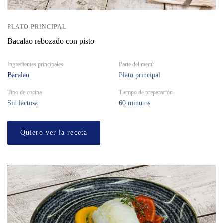
PLATO PRINCIPAL
Bacalao rebozado con pisto
Ingredientes principales
Parte del menú
Bacalao
Plato principal
Tipo de cocina
Tiempo de preparación
Sin lactosa
60 minutos
Quiero ver la receta