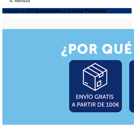
Merluza
Entregas en
24/72h laborables
en
España Peninsular