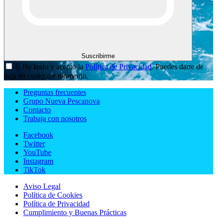
Suscribirme

He leído y acepto la
Política de Privacidad
. Puedes darte de
baja en cualquier momento.
Preguntas frecuentes
Grupo Nueva Pescanova
Contacto
Trabaja con nosotros
Facebook
Twitter
YouTube
Instagram
TikTok
Aviso Legal
Política de Cookies
Política de Privacidad
Cumplimiento y Buenas Prácticas