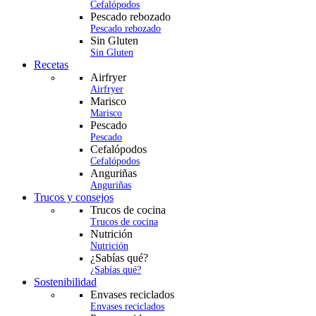
Cefalópodos
Pescado rebozado
Pescado rebozado
Sin Gluten
Sin Gluten
Recetas
Airfryer
Airfryer
Marisco
Marisco
Pescado
Pescado
Cefalópodos
Cefalópodos
Anguriñas
Anguriñas
Trucos y consejos
Trucos de cocina
Trucos de cocina
Nutrición
Nutrición
¿Sabías qué?
¿Sabías qué?
Sostenibilidad
Envases reciclados
Envases reciclados