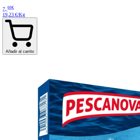
69€
7
,
19,23 €/Kg
Añadir al carrito