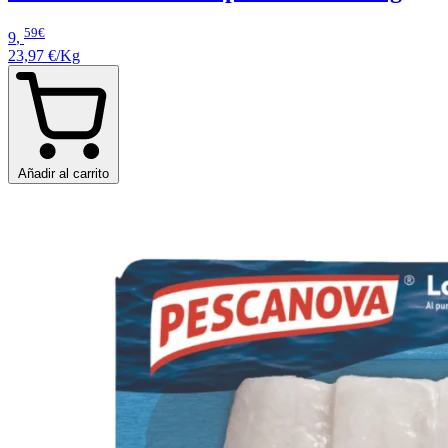
59€
9
,
23,97 €/Kg
Añadir al carrito