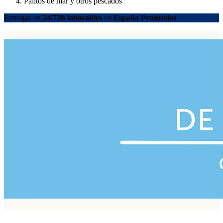
Palitos de mar y otros pescados
Entregas en
24/72h laborables
en
España Peninsular