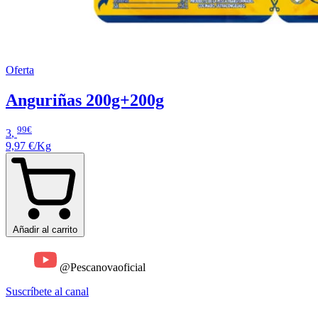
Oferta
Anguriñas 200g+200g
99€
3
,
9,97 €/Kg
Añadir al carrito
@Pescanovaoficial
Suscríbete al canal