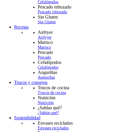
Cefalópodos
Pescado rebozado
Pescado rebozado
Sin Gluten
Sin Gluten
Recetas
Airfryer
Airfryer
Marisco
Marisco
Pescado
Pescado
Cefalópodos
Cefalópodos
Anguriñas
Anguriñas
Trucos y consejos
Trucos de cocina
Trucos de cocina
Nutrición
Nutrición
¿Sabías qué?
¿Sabías qué?
Sostenibilidad
Envases reciclados
Envases reciclados