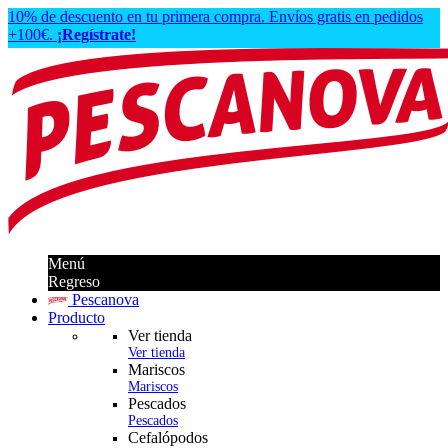
10% de descuento en tu primera compra. Envíos gratis en pedidos
+100€.
¡Regístrate!
Menú
Regreso
Pescanova
Producto
Ver tienda
Ver tienda
Mariscos
Mariscos
Pescados
Pescados
Cefalópodos