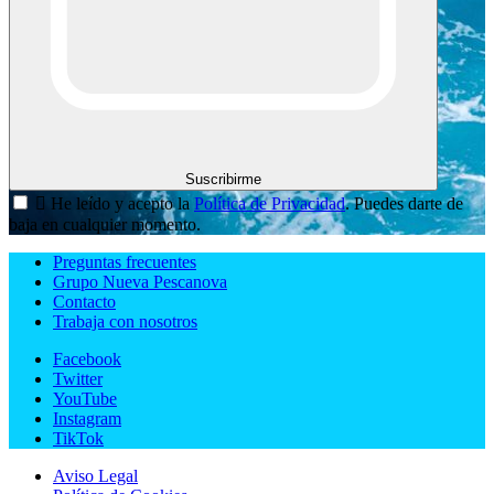
Suscribirme

He leído y acepto la
Política de Privacidad
. Puedes darte de
baja en cualquier momento.
Preguntas frecuentes
Grupo Nueva Pescanova
Contacto
Trabaja con nosotros
Facebook
Twitter
YouTube
Instagram
TikTok
Aviso Legal