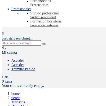
Pezconocidos
Pezconocidos
Profesionales
Surtido profesional
Surtido profesional
Formación hostelería
Formación hostelería

Just start searching...
Mi cuenta
Acceder
Acceder
Tramitar Pedido
Cart
0
items
Your cart is currently empty.
home
tienda
Mariscos