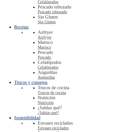
Cefalópodos
Pescado rebozado
Pescado rebozado
Sin Gluten
Sin Gluten
Recetas
Airfryer
Airfryer
Marisco
Marisco
Pescado
Pescado
Cefalópodos
Cefalópodos
Anguriñas
Anguriñas
Trucos y consejos
Trucos de cocina
Trucos de cocina
Nutrición
Nutrición
¿Sabías qué?
¿Sabías qué?
Sostenibilidad
Envases reciclados
Envases reciclados