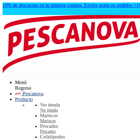
10% de descuento en tu primera compra. Envíos gratis en pedidos +
Menú
Regreso
Pescanova
Producto
Ver tienda
Ver tienda
Mariscos
Mariscos
Pescados
Pescados
Cefalópodos