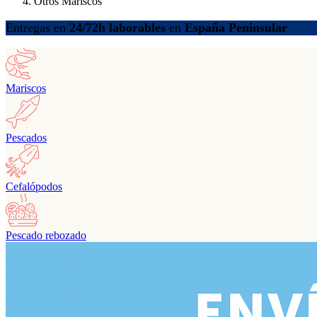
Otros Mariscos
Entregas en
24/72h laborables
en
España Peninsular
Mariscos
Pescados
Cefalópodos
Pescado rebozado