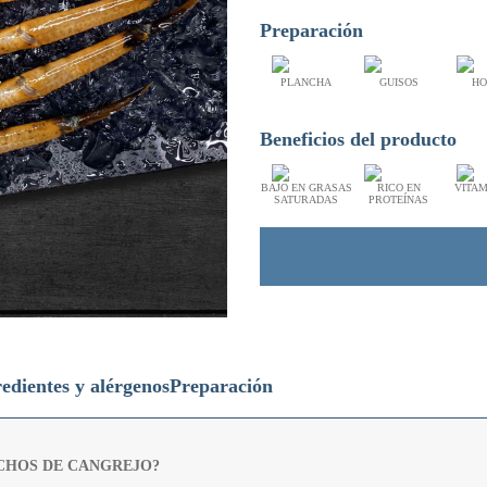
Preparación
PLANCHA
GUISOS
HO
Beneficios del producto
BAJO EN GRASAS
RICO EN
VITAM
SATURADAS
PROTEÍNAS
edientes y alérgenos
Preparación
ECHOS DE CANGREJO?