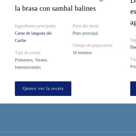
D
la brasa con sambal balines
e
ag
Ingredientes principales
Parte del menú
Carne de langosta del
Plato principal
Ing
Caribe
Tiempo de preparación
Dad
Tipo de cocina
10 minutos
Tip
Primavera, Verano,
Pri
Internacionales
Quiero ver la receta