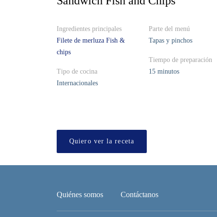
Sandwich Fish and Chips
Ingredientes principales
Parte del menú
Filete de merluza Fish &
Tapas y pinchos
chips
Tiempo de preparación
Tipo de cocina
15 minutos
Internacionales
Quiero ver la receta
Quiénes somos
Contáctanos