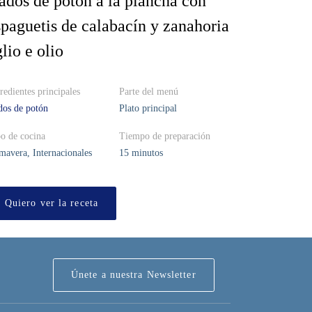
ados de potón a la plancha con
spaguetis de calabacín y zanahoria
lio e olio
redientes principales
Parte del menú
os de potón
Plato principal
o de cocina
Tiempo de preparación
mavera, Internacionales
15 minutos
Quiero ver la receta
Únete a nuestra Newsletter