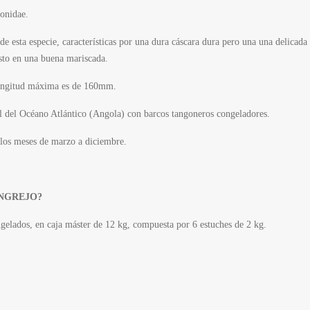
yonidae.
de esta especie, características por una dura cáscara dura pero una
una delicada 
sto en una buena mariscada.
longitud máxima es de 160mm.
al del Océano Atlántico (Angola) con barcos tangoneros congeladores.
e los meses de marzo a diciembre.
NGREJO?
gelados, en caja máster de 12 kg, compuesta por 6 estuches de 2 kg.