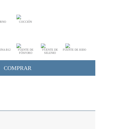
RNO
COCCIÓN
INA B12
FUENTE DE
FUENTE DE
FUENTE DE IODO
FÓSFORO
SELENIO
COMPRAR