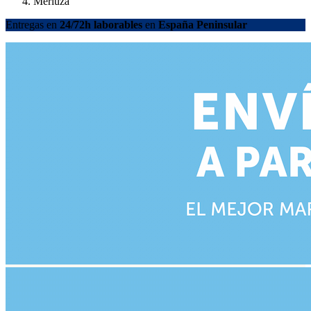
Merluza
Entregas en
24/72h laborables
en
España Peninsular