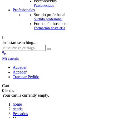
Pezconocidos
Pezconocidos
Profesionales
Surtido profesional
Surtido profesional
Formación hostelería
Formación hostelería

Just start searching...
Mi cuenta
Acceder
Acceder
Tramitar Pedido
Cart
0
items
Your cart is currently empty.
home
tienda
Pescados