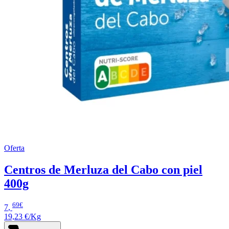
Oferta
Centros de Merluza del Cabo con piel
400g
69€
7
,
19,23 €/Kg