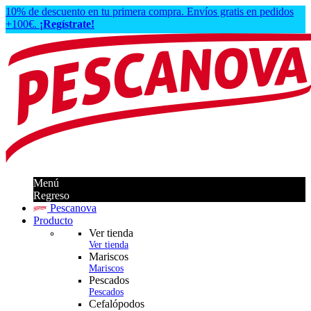
10% de descuento en tu primera compra. Envíos gratis en pedidos
+100€.
¡Regístrate!
Menú
Regreso
Pescanova
Producto
Ver tienda
Ver tienda
Mariscos
Mariscos
Pescados
Pescados
Cefalópodos