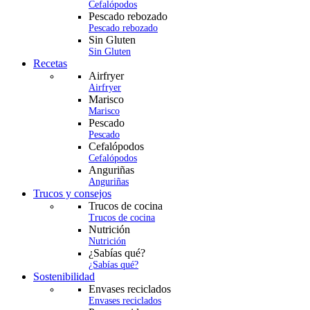
Cefalópodos
Pescado rebozado
Pescado rebozado
Sin Gluten
Sin Gluten
Recetas
Airfryer
Airfryer
Marisco
Marisco
Pescado
Pescado
Cefalópodos
Cefalópodos
Anguriñas
Anguriñas
Trucos y consejos
Trucos de cocina
Trucos de cocina
Nutrición
Nutrición
¿Sabías qué?
¿Sabías qué?
Sostenibilidad
Envases reciclados
Envases reciclados