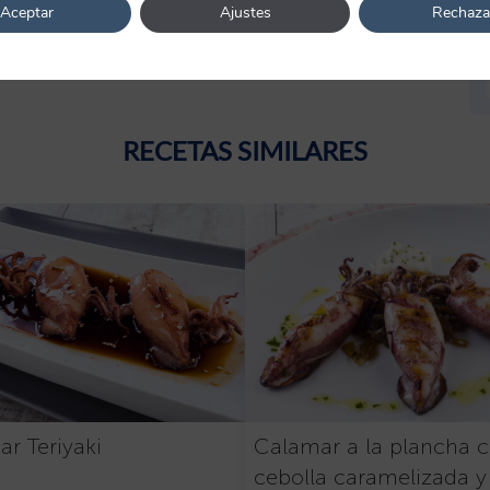
Aceptar
Ajustes
Rechaza
RECETAS SIMILARES
r Teriyaki
Calamar a la plancha 
cebolla caramelizada y 