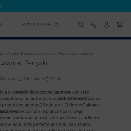
s
0
D
PROFESIONALES
icio
/
Recetas
/
Recetas de cefalópodos
/
Recetas con calamares
Calamar Teriyaki
Entrante
Principiante
25 min
iaja al
corazón de la cocina japonesa
con este
rresistible calamar teriyaki, un
entrante exótico
que
e prepara en apenas 25 minutos. El tierno
Calamar
escanova
se cocina a la plancha para luego
aramelizarse con una salsa teriyaki casera, brillante
 con el equilibrio perfecto entre dulce y salado.
oronado con un toque crujiente de sésamo, es el