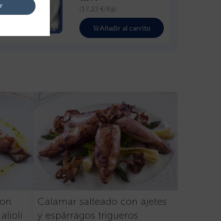
r
(17,23 €/Kg)
Añadir al carrito
con
Calamar salteado con ajetes
alioli
y espárragos trigueros