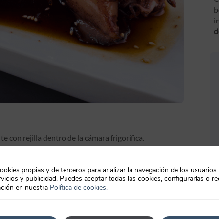
b
i
d
 con rejilla dentro de la cámara frigorífica.
a ello debes Mezcla el azúcar con el sake, mirín y salsa de
ookies propias y de terceros para analizar la navegación de los usuarios
e 10 minutos.
vicios y publicidad. Puedes aceptar todas las cookies, configurarlas o re
ción en nuestra
Política de cookies.
e la salsa, deja que se cocinen de 3 a 4 minutos y retira
yaki y termina decorando con un poco de sésamo.