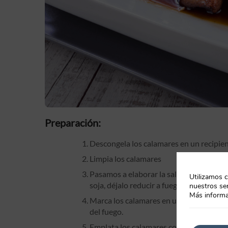
Preparación:
Descongela los calamares en un recipiente
Limpia los calamares
Pasamos a elaborar la salsa Teriyaki. Par
Utilizamos c
soja, déjalo reducir a fuego bajo durant
nuestros ser
Más informa
Marca los calamares en una sartén y añad
del fuego.
Emplata los calamares con la salsa Teri