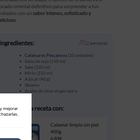
ocado oriental definitivo para sorprender a tus
nvitados con un
sabor intenso, sofisticado y
elicioso
.
Ingredientes:
2 personas
Calamares Pescanova
(10 unidades)
Salsa de soja (150 ml)
Sake (150 ml)
Mirín (150 ml)
Azúcar (40 g)
Sésamo
Aceite de oliva virgen extra
Prepara esta receta con:
 y mejorar
chazarlas.
Calamar limpio sin piel
400g
6,89
€