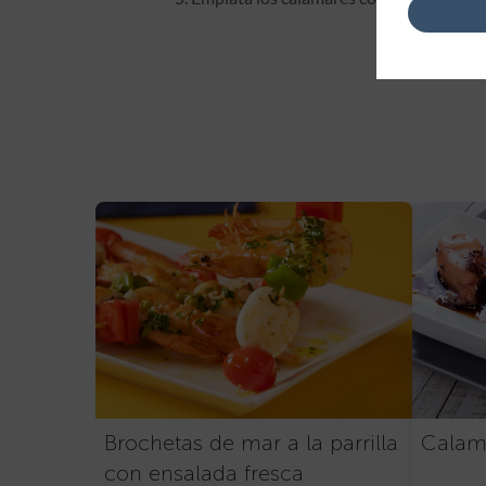
Brochetas de mar a la parrilla
Calama
con ensalada fresca