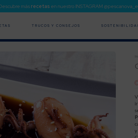
¡Descubre más
recetas
en nuestro INSTAGRAM @pescanova_e
ETAS
TRUCOS Y CONSEJOS
SOSTENIBILIDA
In
V
i
s
P
c
y
C