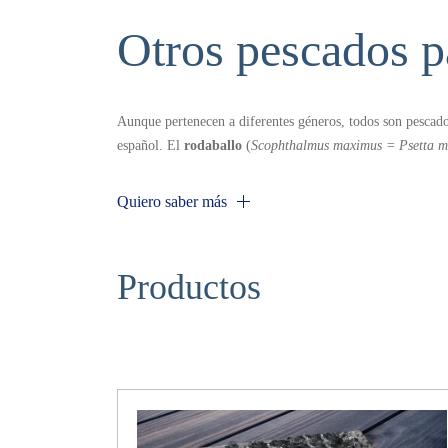
Otros pescados pa
Aunque pertenecen a diferentes géneros, todos son pesca
español. El
rodaballo
(
Scophthalmus maximus = Psetta 
Portugal y capturado en aguas del atlántico. El
fogonero
familia Gadidae y es capturado en el Océano Ártico y en e
Quiero saber
más
sureste, las aguas frías del atlántico africano, (Genypteru
(Genypterur blacodes) pertenece a la familia Ophidiidae. El rodaballo solía ser un pescado de carácter estacional pero hoy en
día, gracias a la
acuicultura
se puede disfrutar todo el añ
Productos
prácticamente solo congelada, procedente de diferentes caladeros. Ambas especies pueden encontrarse fácilmen
pescaderías y grandes supermercados. El rodaballo se pesc
redes y la segunda consiste en pescar con anzuelos. El fog
especies tienen mucho éxito en la
gastronomía española.
forma es casi circular (oval), sus escamas no se aprecian c
se aprecian al tacto, y presenta una cabeza grande, que cue
inexistencia de una cresta ósea entre ambos. Tiene una boca grande con una mandíbula inferior prominente que presenta