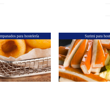
mpanados para hostelería
Surimi para host