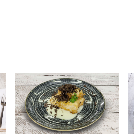
fileteada para una mayor
 de salsas, en cazuela con patatas y algún marisco… en definitiva,
a.