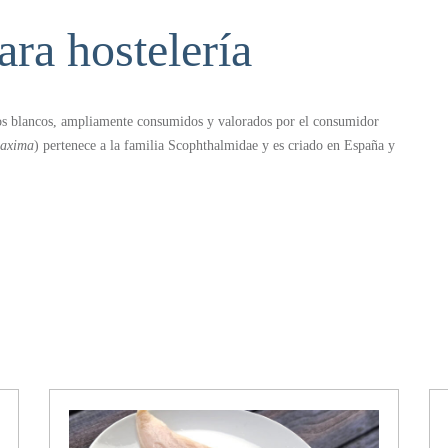
ra hostelería
dos blancos, ampliamente consumidos y valorados por el consumidor
maxima
) pertenece a la familia Scophthalmidae y es criado en España y
(
Pollachius virens
) también llamado Colín o Carbonero pertenece a la
l Atlántico noreste y noroeste. La
rosada
puede venir del el Atlántico
s capensis) o del Atlantico sudoeste o atlántico sudamericano
o. El fogonero puede encontrarse fresco o congelado y la rosada
te en mercados,
a al
trasmallo
o con
palangre de fondo
, la primera es una técnica de
onero y la rosada se capturan mediante palangre o arrastre. Estas
Características físicas El
rodaballo
se reconoce con facilidad, su
omo tales pues están integradas en la piel, son las partes mas duras que
nta con unos ojos en su parte izquierda, que hace pensar en la