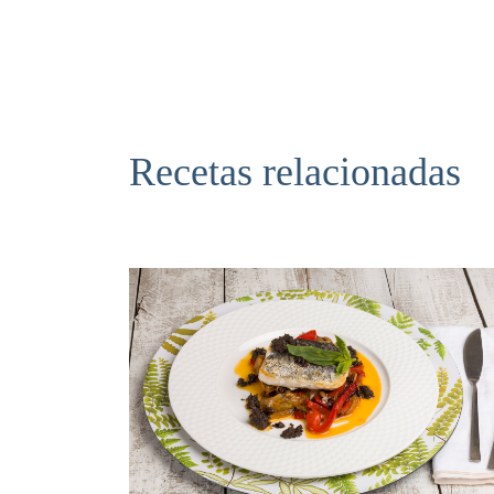
todos. Por otra parte, la rosada se parece más a la merluza, aunque posee una textura más firme, un sabor más intenso, menos
espinas y su contenido en colágeno permite preparar salsas más ligadas. Podemos encontrarla entera o 
comodidad. Suele servirse en bocaditos, o bien acompañada
admite cualquier forma de preparación típica de la merluz
Recetas relacionadas