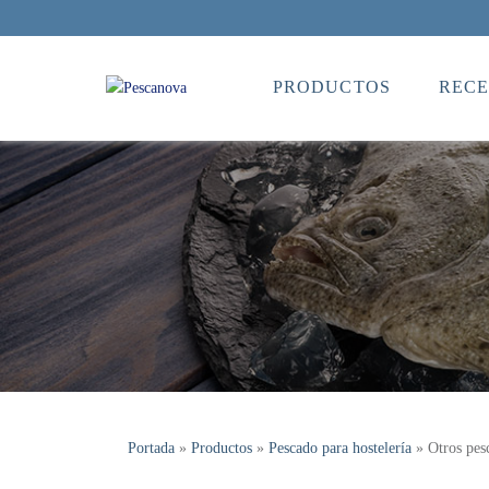
PRODUCTOS
RECE
Portada
»
Productos
»
Pescado para hostelería
»
Otros pes