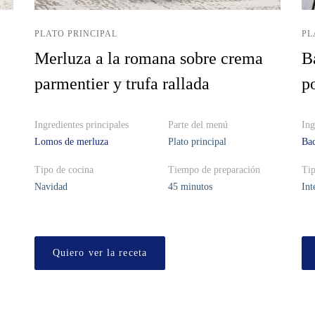
PLATO PRINCIPAL
PL
Merluza a la romana sobre crema
B
parmentier y trufa rallada
p
Ingredientes principales
Parte del menú
Ing
Lomos de merluza
Plato principal
Bac
Tipo de cocina
Tiempo de preparación
Tip
Navidad
45 minutos
Int
Quiero ver la receta