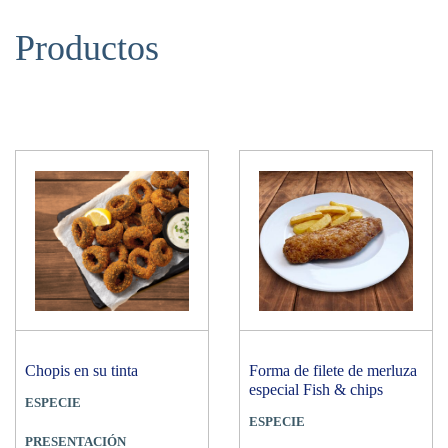
hosteleros, estos productos, constituye una excelente solución para
entrantes, primeros y segundos platos. Además, juegan un papel
Productos
importante en los menús infantiles. Buscar la
eficiencia máxima en el
sector
de la hostelería no es una opción, ¡es una obligación! Por ello,
los pescados y mariscos preparados congelados pueden ayudar a los
restaurantes a optimizar los recursos, ya que ahorran tiempo en la cocina
y reducen mermas y desperdicios. Propiedades nutricionales Hay que
comer pescado, y eso tus clientes lo saben. En total, debemos consumir
este alimento entre 3 o 4 veces a la semana. Los productos del mar son
considerados alimentos clave en una alimentación variada y saludable. De
ahí la importancia de equilibrar la oferta de proteínas en las cartas y
menús, incluyendo una amplia variedad de pescados y mariscos. Son bien
conocidos los beneficios del pescado. Desde su alto contenido en
omega
3 EPA y DHA
, (que ayudan a mantener la salud del corazón), hasta el
valioso aporte de minerales como el sodio, fósforo y selenio, y vitaminas
como la B12, (imprescindible para el funcionamiento normal del sistema
Chopis en su tinta
Forma de filete de merluza
inmunitario) Oferta de pescado preparado Pescanova Pescanova ofrece las
especial Fish & chips
ESPECIE
siguientes soluciones de pescado preparado:
Los snacks y aperitivos de
ESPECIE
pescado empanado y rebozado
incluyen merluza, rosada y cefalópodos
PRESENTACIÓN