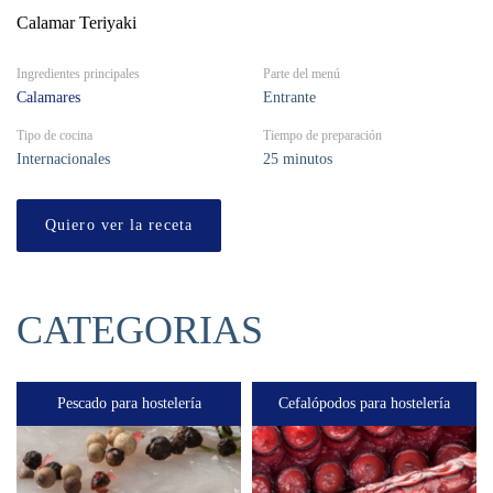
Calamar Teriyaki
Ingredientes principales
Parte del menú
Calamares
Entrante
Tipo de cocina
Tiempo de preparación
Internacionales
25 minutos
Quiero ver la receta
CATEGORIAS
Pescado para hostelería
Cefalópodos para hostelería