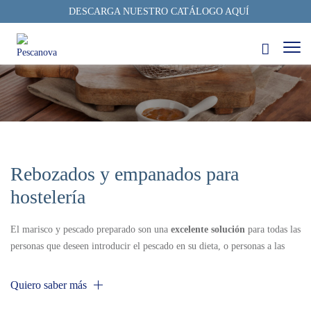
DESCARGA NUESTRO CATÁLOGO AQUÍ
Rebozados y empanados para
hostelería
El marisco y pescado preparado son una
excelente solución
para todas las
personas que deseen introducir el pescado en su dieta, o personas a las
que no les gusta especialmente el pescado, ya que su sabor y textura se
acompañan de sensaciones más intensas, tales como mordidas crujientes y
Quiero saber
más
sabores especiados. Para los restaurantes y otros establecimientos