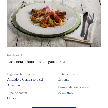
ENTRANTE
Alcachofas confitadas con gamba roja
Ingrediente principal
Parte del menú
Alistado o Gamba roja del
Entrante
Atlántico
Tiempo de preparación
60 minutos
Tipo de cocina
Otoño