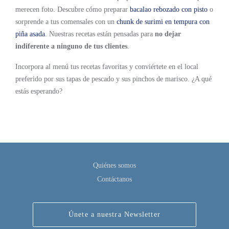
merecen foto. Descubre cómo preparar
bacalao rebozado con pisto
o
sorprende a tus comensales con un
chunk de surimi en tempura con
piña asada
. Nuestras recetas están pensadas para
no dejar
indiferente a ninguno de tus clientes
.
Incorpora al menú tus recetas favoritas y conviértete en el local
preferido por sus tapas de pescado y sus pinchos de marisco. ¿A qué
estás esperando?
Quiénes somos
Contáctanos
Únete a nuestra Newsletter