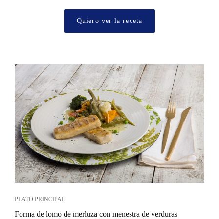
Quiero ver la receta
PLATO PRINCIPAL
Forma de lomo de merluza con menestra de verduras