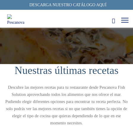
DESCARGA NUESTRO CATÁLOGO AQUÍ
Nuestras últimas recetas
Descubre las mejores recetas para tu restaurante desde Pescanova Fish
Solution aprovechando todos los alimentos que nos ofrece el mar.
Pudiendo elegir diferentes opciones para encontrar tu receta perfecta. No
solo podrás ver las mejores recetas si no que también tienes la opción de
elegir el tipo de cocina que quieras dependiendo de lo que en ese
momento necesites.