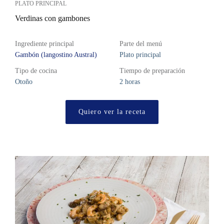
PLATO PRINCIPAL
Verdinas con gambones
Ingrediente principal
Parte del menú
Gambón (langostino Austral)
Plato principal
Tipo de cocina
Tiempo de preparación
Otoño
2 horas
Quiero ver la receta