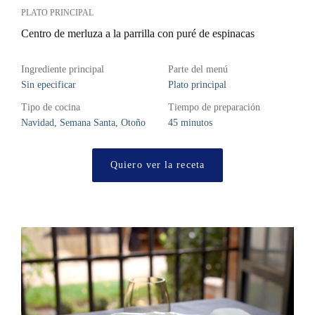
PLATO PRINCIPAL
Centro de merluza a la parrilla con puré de espinacas
Ingrediente principal
Parte del menú
Sin epecificar
Plato principal
Tipo de cocina
Tiempo de preparación
Navidad, Semana Santa, Otoño
45 minutos
Quiero ver la receta