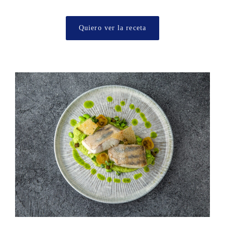
Quiero ver la receta