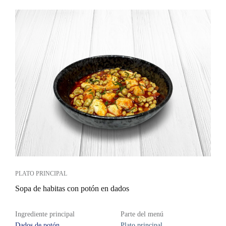
PLATO PRINCIPAL
Sopa de habitas con potón en dados
Ingrediente principal
Parte del menú
Dados de potón
Plato principal