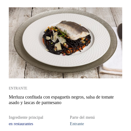
ENTRANTE
Merluza confitada con espaguetis negros, salsa de tomate
asado y lascas de parmesano
Ingrediente principal
Parte del menú
en restaurantes
Entrante