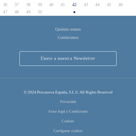
36
37
38
39
40
41
42
43
44
45
46
47
48
49
50
Quiénes somos
Contáctanos
Únete a nuestra Newsletter
© 2024 Pescanova España, S.L.U. All Rights Reserved
Privacidad
Aviso legal y Condiciones
Cookies
Configurar cookies