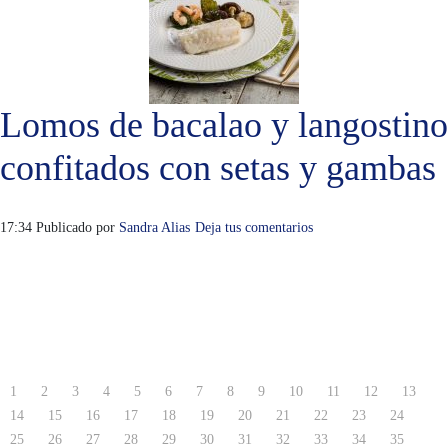
Lomos de bacalao y langostino
confitados con setas y gambas
17:34
Publicado por
Sandra Alias
Deja tus comentarios
1
2
3
4
5
6
7
8
9
10
11
12
13
14
15
16
17
18
19
20
21
22
23
24
25
26
27
28
29
30
31
32
33
34
35