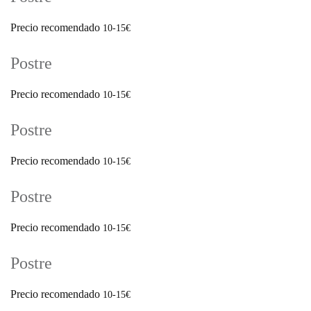
Precio recomendado
10-15€
Postre
Precio recomendado
10-15€
Postre
Precio recomendado
10-15€
Postre
Precio recomendado
10-15€
Postre
Precio recomendado
10-15€