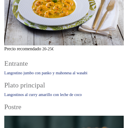
Precio recomendado
20-25€
Entrante
Langostino jumbo con panko y mahonesa al wasabi
Plato principal
Langostinos al curry amarillo con leche de coco
Postre