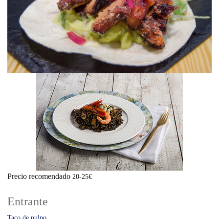
Precio recomendado
20-25€
Entrante
Taco de pulpo