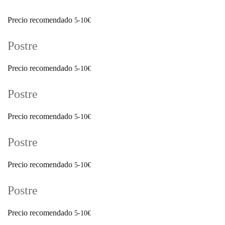
Precio recomendado
5-10€
Postre
Precio recomendado
5-10€
Postre
Precio recomendado
5-10€
Postre
Precio recomendado
5-10€
Postre
Precio recomendado
5-10€