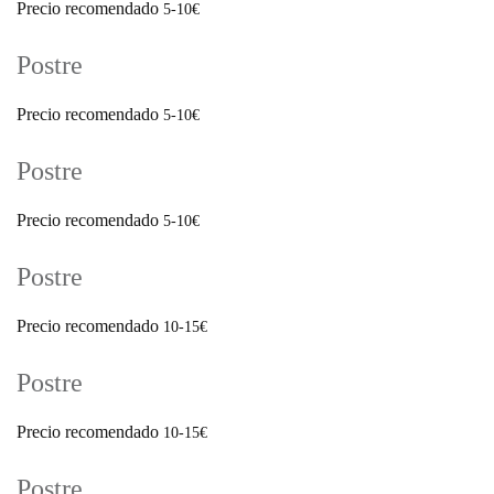
Precio recomendado
5-10€
Postre
Precio recomendado
5-10€
Postre
Precio recomendado
5-10€
Postre
Precio recomendado
10-15€
Postre
Precio recomendado
10-15€
Postre