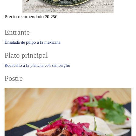
Precio recomendado
20-25€
Entrante
Ensalada de pulpo a la mexicana
Plato principal
Rodaballo a la plancha con samoriglio
Postre