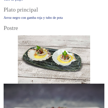
Plato principal
Arroz negro con gamba roja y tubo de pota
Postre