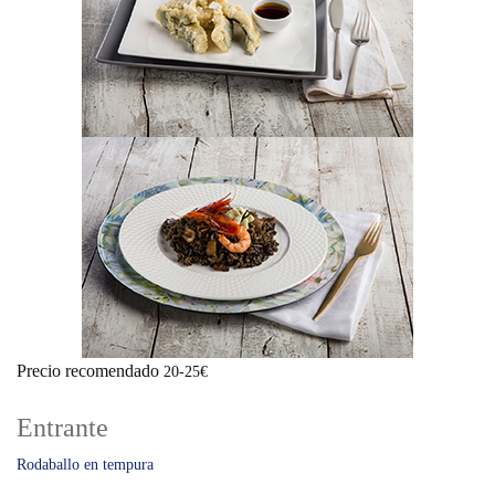
Precio recomendado
20-25€
Entrante
Rodaballo en tempura