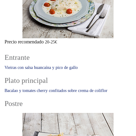
Precio recomendado
20-25€
Entrante
Vieiras con salsa huancaína y pico de gallo
Plato principal
Bacalao y tomates cherry confitados sobre crema de coliflor
Postre