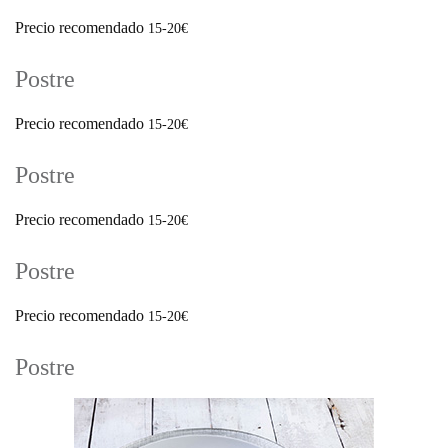
Precio recomendado
15-20€
Postre
Precio recomendado
15-20€
Postre
Precio recomendado
15-20€
Postre
Precio recomendado
15-20€
Postre