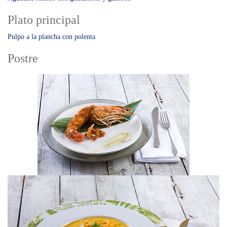
Plato principal
Pulpo a la plancha con polenta
Postre